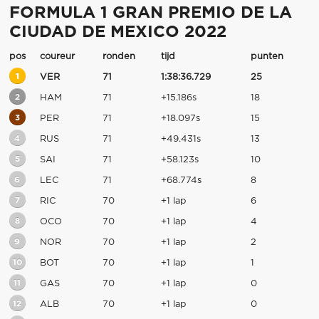
FORMULA 1 GRAN PREMIO DE LA
CIUDAD DE MEXICO 2022
pos
coureur
ronden
tijd
punten
1
VER
71
1:38:36.729
25
2
HAM
71
+15.186s
18
3
PER
71
+18.097s
15
4
RUS
71
+49.431s
13
5
SAI
71
+58.123s
10
6
LEC
71
+68.774s
8
7
RIC
70
+1 lap
6
8
OCO
70
+1 lap
4
9
NOR
70
+1 lap
2
10
BOT
70
+1 lap
1
11
GAS
70
+1 lap
0
12
ALB
70
+1 lap
0