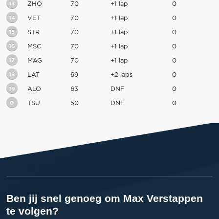
13
ZHO
70
+1 lap
0
14
VET
70
+1 lap
0
15
STR
70
+1 lap
0
16
MSC
70
+1 lap
0
17
MAG
70
+1 lap
0
18
LAT
69
+2 laps
0
19
ALO
63
DNF
0
0
TSU
50
DNF
0
Ben jij snel genoeg om Max Verstappen
te volgen?