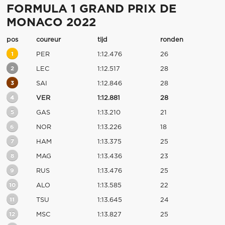
FORMULA 1 GRAND PRIX DE
MONACO 2022
pos
coureur
tijd
ronden
1
PER
1:12.476
26
2
LEC
1:12.517
28
3
SAI
1:12.846
28
4
VER
1:12.881
28
5
GAS
1:13.210
21
6
NOR
1:13.226
18
7
HAM
1:13.375
25
8
MAG
1:13.436
23
9
RUS
1:13.476
25
10
ALO
1:13.585
22
11
TSU
1:13.645
24
12
MSC
1:13.827
25