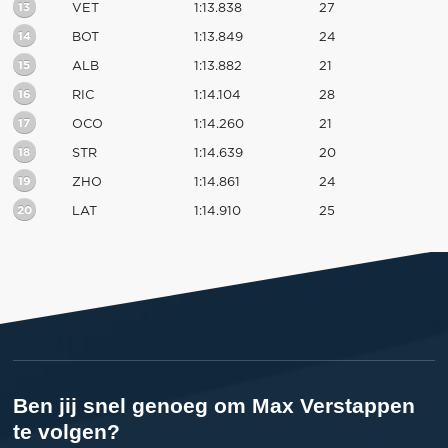
13
VET
1:13.838
27
14
BOT
1:13.849
24
15
ALB
1:13.882
21
16
RIC
1:14.104
28
17
OCO
1:14.260
21
18
STR
1:14.639
20
19
ZHO
1:14.861
24
20
LAT
1:14.910
25
Ben jij snel genoeg om Max Verstappen
te volgen?