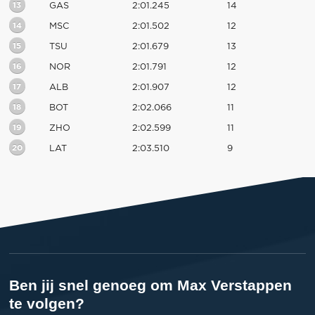
13
GAS
2:01.245
14
14
MSC
2:01.502
12
15
TSU
2:01.679
13
16
NOR
2:01.791
12
17
ALB
2:01.907
12
18
BOT
2:02.066
11
19
ZHO
2:02.599
11
20
LAT
2:03.510
9
Ben jij snel genoeg om Max Verstappen
te volgen?