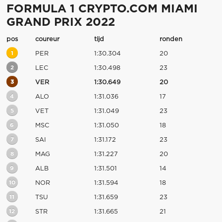
FORMULA 1 CRYPTO.COM MIAMI
GRAND PRIX 2022
pos
coureur
tijd
ronden
1
PER
1:30.304
20
2
LEC
1:30.498
23
3
VER
1:30.649
20
4
ALO
1:31.036
17
5
VET
1:31.049
23
6
MSC
1:31.050
18
7
SAI
1:31.172
23
8
MAG
1:31.227
20
9
ALB
1:31.501
14
10
NOR
1:31.594
18
11
TSU
1:31.659
23
12
STR
1:31.665
21