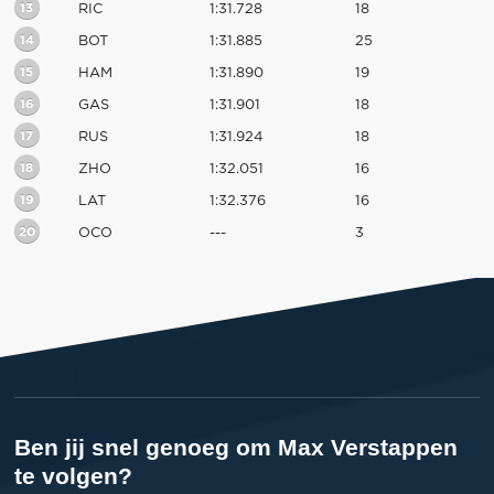
13
RIC
1:31.728
18
14
BOT
1:31.885
25
15
HAM
1:31.890
19
16
GAS
1:31.901
18
17
RUS
1:31.924
18
18
ZHO
1:32.051
16
19
LAT
1:32.376
16
20
OCO
---
3
Ben jij snel genoeg om Max Verstappen
te volgen?