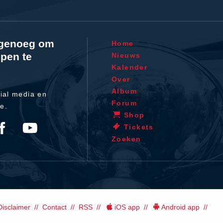
l genoeg om
Home
pen te
Nieuws
Kalender
Over
Album
ial media en
Forum
te.
Shop
Tickets
Zoeken
Disclaimer
Contact
RSS
iOS app
Android app