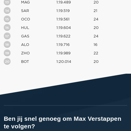
13
MAG
1:19.489
20
14
SAR
1:19.519
21
15
OCO
1:19.561
24
16
HUL
1:19.604
20
17
GAS
1:19.622
24
18
ALO
1:19.716
16
19
ZHO
1:19.989
22
20
BOT
1:20.014
20
Ben jij snel genoeg om Max Verstappen
te volgen?