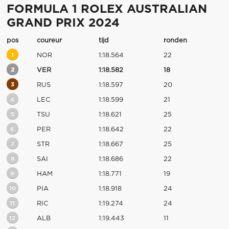
FORMULA 1 ROLEX AUSTRALIAN
GRAND PRIX 2024
pos
coureur
tijd
ronden
1
NOR
1:18.564
22
2
VER
1:18.582
18
3
RUS
1:18.597
20
4
LEC
1:18.599
21
5
TSU
1:18.621
25
6
PER
1:18.642
22
7
STR
1:18.667
25
8
SAI
1:18.686
22
9
HAM
1:18.771
19
10
PIA
1:18.918
24
11
RIC
1:19.274
24
12
ALB
1:19.443
11