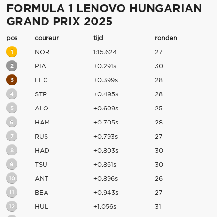
FORMULA 1 LENOVO HUNGARIAN
GRAND PRIX 2025
pos
coureur
tijd
ronden
1
NOR
1:15.624
27
2
PIA
+0.291s
30
3
LEC
+0.399s
28
4
STR
+0.495s
28
5
ALO
+0.609s
25
6
HAM
+0.705s
28
7
RUS
+0.793s
27
8
HAD
+0.803s
30
9
TSU
+0.861s
30
10
ANT
+0.896s
26
11
BEA
+0.943s
27
12
HUL
+1.056s
31