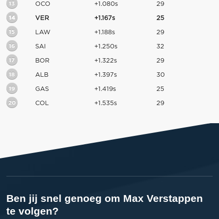
13
OCO
+1.080s
29
14
VER
+1.167s
25
15
LAW
+1.188s
29
16
SAI
+1.250s
32
17
BOR
+1.322s
29
18
ALB
+1.397s
30
19
GAS
+1.419s
25
20
COL
+1.535s
29
Ben jij snel genoeg om Max Verstappen
te volgen?