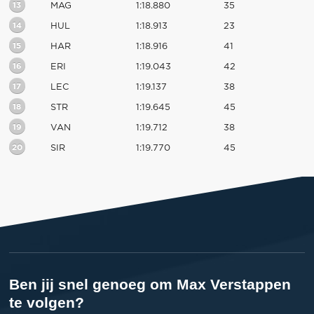
13
MAG
1:18.880
35
14
HUL
1:18.913
23
15
HAR
1:18.916
41
16
ERI
1:19.043
42
17
LEC
1:19.137
38
18
STR
1:19.645
45
19
VAN
1:19.712
38
20
SIR
1:19.770
45
Ben jij snel genoeg om Max Verstappen
te volgen?