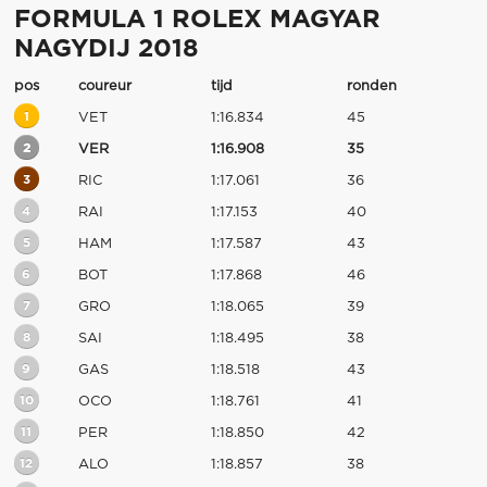
FORMULA 1 ROLEX MAGYAR
NAGYDIJ 2018
pos
coureur
tijd
ronden
1
VET
1:16.834
45
2
VER
1:16.908
35
3
RIC
1:17.061
36
4
RAI
1:17.153
40
5
HAM
1:17.587
43
6
BOT
1:17.868
46
7
GRO
1:18.065
39
8
SAI
1:18.495
38
9
GAS
1:18.518
43
10
OCO
1:18.761
41
11
PER
1:18.850
42
12
ALO
1:18.857
38