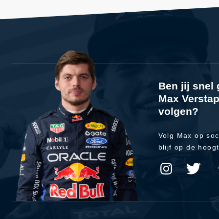
Ben jij sne
Max Verstap
volgen?
Volg Max op soc
blijf op de hoog