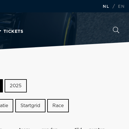
/
NL
EN
TICKETS
2025
atie
Startgrid
Race