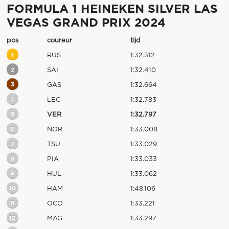
FORMULA 1 HEINEKEN SILVER LAS
VEGAS GRAND PRIX 2024
pos
coureur
tijd
1
RUS
1:32.312
2
SAI
1:32.410
3
GAS
1:32.664
4
LEC
1:32.783
5
VER
1:32.797
6
NOR
1:33.008
7
TSU
1:33.029
8
PIA
1:33.033
9
HUL
1:33.062
10
HAM
1:48.106
11
OCO
1:33.221
12
MAG
1:33.297