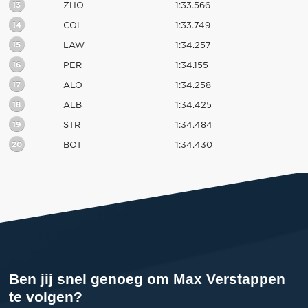
13
ZHO
1:33.566
14
COL
1:33.749
15
LAW
1:34.257
16
PER
1:34.155
17
ALO
1:34.258
18
ALB
1:34.425
19
STR
1:34.484
20
BOT
1:34.430
Ben jij snel genoeg om Max Verstappen
te volgen?