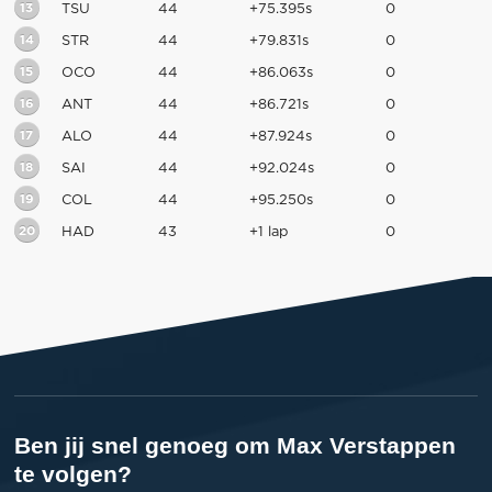
13
TSU
44
+75.395s
0
14
STR
44
+79.831s
0
15
OCO
44
+86.063s
0
16
ANT
44
+86.721s
0
17
ALO
44
+87.924s
0
18
SAI
44
+92.024s
0
19
COL
44
+95.250s
0
20
HAD
43
+1 lap
0
Ben jij snel genoeg om Max Verstappen
te volgen?