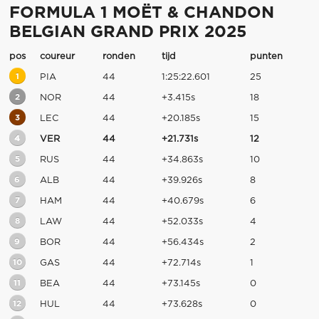
FORMULA 1 MOËT & CHANDON
BELGIAN GRAND PRIX 2025
pos
coureur
ronden
tijd
punten
1
PIA
44
1:25:22.601
25
2
NOR
44
+3.415s
18
3
LEC
44
+20.185s
15
4
VER
44
+21.731s
12
5
RUS
44
+34.863s
10
6
ALB
44
+39.926s
8
7
HAM
44
+40.679s
6
8
LAW
44
+52.033s
4
9
BOR
44
+56.434s
2
10
GAS
44
+72.714s
1
11
BEA
44
+73.145s
0
12
HUL
44
+73.628s
0