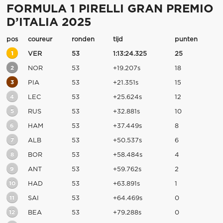
FORMULA 1 PIRELLI GRAN PREMIO
D’ITALIA 2025
pos
coureur
ronden
tijd
punten
1
VER
53
1:13:24.325
25
2
NOR
53
+19.207s
18
3
PIA
53
+21.351s
15
4
LEC
53
+25.624s
12
5
RUS
53
+32.881s
10
6
HAM
53
+37.449s
8
7
ALB
53
+50.537s
6
8
BOR
53
+58.484s
4
9
ANT
53
+59.762s
2
10
HAD
53
+63.891s
1
11
SAI
53
+64.469s
0
12
BEA
53
+79.288s
0