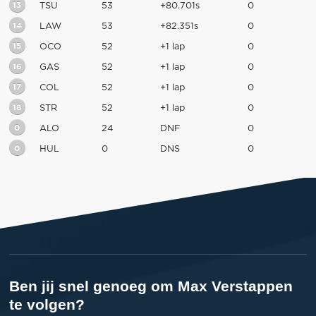
13
TSU
53
+80.701s
0
14
LAW
53
+82.351s
0
15
OCO
52
+1 lap
0
16
GAS
52
+1 lap
0
17
COL
52
+1 lap
0
18
STR
52
+1 lap
0
0
ALO
24
DNF
0
0
HUL
0
DNS
0
Ben jij snel genoeg om Max Verstappen
te volgen?