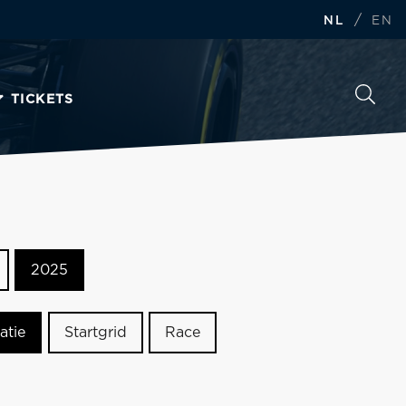
/
NL
EN
TICKETS
2025
atie
Startgrid
Race