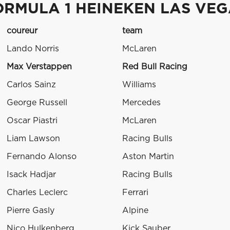
ORMULA 1 HEINEKEN LAS VEG
coureur
team
Lando Norris
McLaren
Max Verstappen
Red Bull Racing
Carlos Sainz
Williams
George Russell
Mercedes
Oscar Piastri
McLaren
Liam Lawson
Racing Bulls
Fernando Alonso
Aston Martin
Isack Hadjar
Racing Bulls
Charles Leclerc
Ferrari
Pierre Gasly
Alpine
Nico Hulkenberg
Kick Sauber