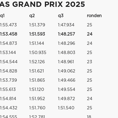
AS GRAND PRIX 2025
q1
q2
q3
ronden
1:55.473
1:51.379
1:47.934
25
1:53.458
1:51.593
1:48.257
24
1:54.873
1:51.144
1:48.296
24
1:53.144
1:50.935
1:48.803
25
1:54.544
1:52.126
1:48.961
23
1:54.828
1:51.621
1:49.062
25
1:53.739
1:51.865
1:49.466
25
1:55.613
1:51.120
1:49.554
25
1:54.814
1:51.952
1:49.872
24
1:54.432
1:51.760
1:51.540
25
1:54.555
1:52.781
18