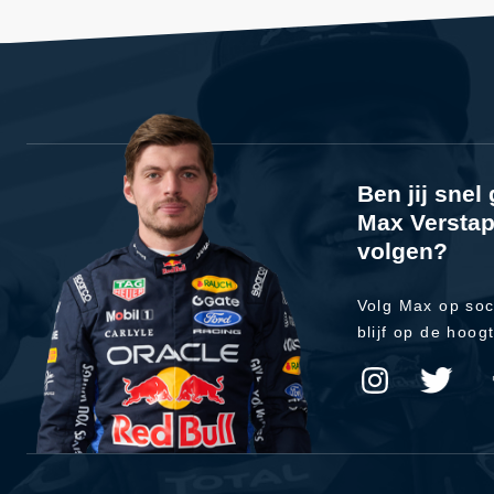
Ben jij sne
Max Verstap
volgen?
Volg Max op soc
blijf op de hoog