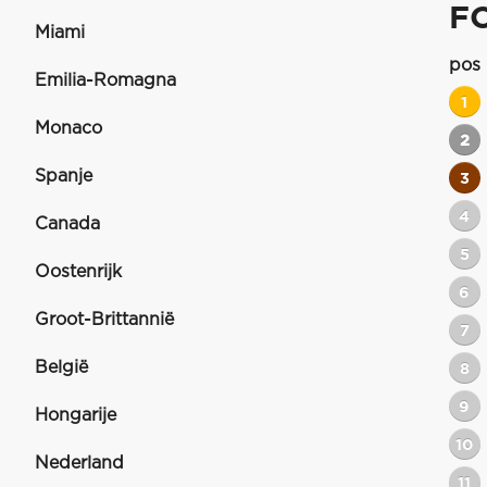
F
Miami
pos
Emilia-Romagna
1
Monaco
2
Spanje
3
4
Canada
5
Oostenrijk
6
Groot-Brittannië
7
België
8
9
Hongarije
10
Nederland
11