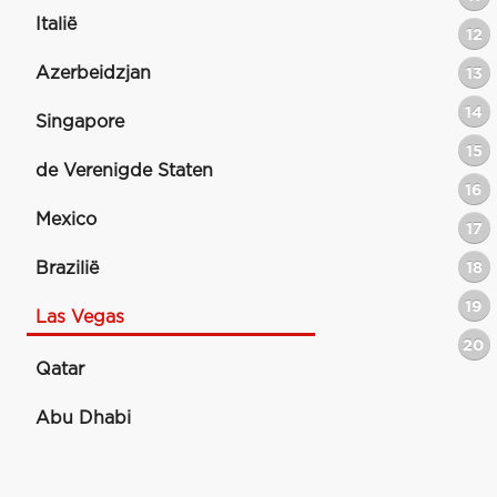
Italië
12
Azerbeidzjan
13
14
Singapore
15
de Verenigde Staten
16
Mexico
17
Brazilië
18
19
Las Vegas
20
Qatar
Abu Dhabi