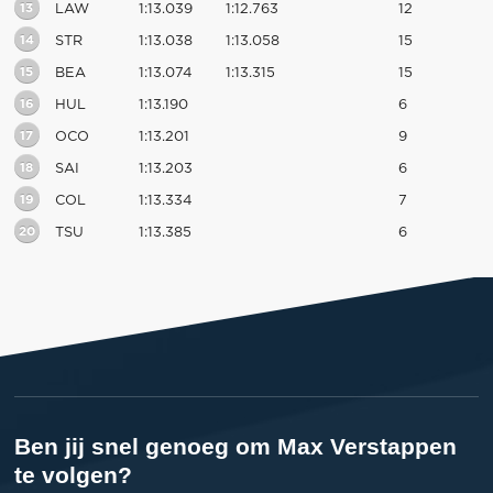
13
LAW
1:13.039
1:12.763
12
14
STR
1:13.038
1:13.058
15
15
BEA
1:13.074
1:13.315
15
16
HUL
1:13.190
6
17
OCO
1:13.201
9
18
SAI
1:13.203
6
19
COL
1:13.334
7
20
TSU
1:13.385
6
Ben jij snel genoeg om Max Verstappen
te volgen?