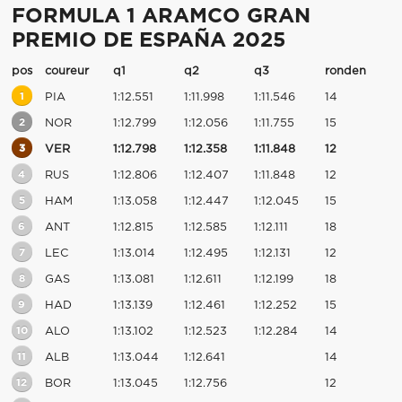
FORMULA 1 ARAMCO GRAN
PREMIO DE ESPAÑA 2025
pos
coureur
q1
q2
q3
ronden
1
PIA
1:12.551
1:11.998
1:11.546
14
2
NOR
1:12.799
1:12.056
1:11.755
15
3
VER
1:12.798
1:12.358
1:11.848
12
4
RUS
1:12.806
1:12.407
1:11.848
12
5
HAM
1:13.058
1:12.447
1:12.045
15
6
ANT
1:12.815
1:12.585
1:12.111
18
7
LEC
1:13.014
1:12.495
1:12.131
12
8
GAS
1:13.081
1:12.611
1:12.199
18
9
HAD
1:13.139
1:12.461
1:12.252
15
10
ALO
1:13.102
1:12.523
1:12.284
14
11
ALB
1:13.044
1:12.641
14
12
BOR
1:13.045
1:12.756
12