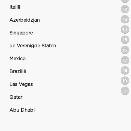
Italië
12
13
Azerbeidzjan
14
Singapore
15
de Verenigde Staten
16
Mexico
17
18
Brazilië
19
Las Vegas
20
Qatar
Abu Dhabi