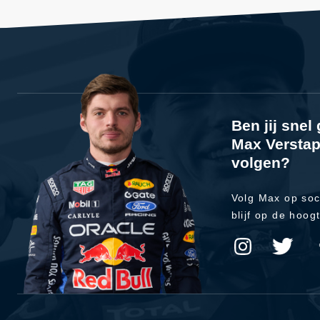
Ben jij sne
Max Verstap
volgen?
Volg Max op soc
blijf op de hoog