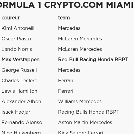
ORMULA 1 CRYPTO.COM MIAMI
coureur
team
Kimi Antonelli
Mercedes
Oscar Piastri
McLaren Mercedes
Lando Norris
McLaren Mercedes
Max Verstappen
Red Bull Racing Honda RBPT
George Russell
Mercedes
Charles Leclerc
Ferrari
Lewis Hamilton
Ferrari
Alexander Albon
Williams Mercedes
Isack Hadjar
Racing Bulls Honda RBPT
Fernando Alonso
Aston Martin Mercedes
Nico Hulkenberg
Kick Sauber Ferrari