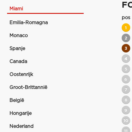
F
Miami
pos
Emilia-Romagna
1
Monaco
2
Spanje
3
4
Canada
5
Oostenrijk
6
Groot-Brittannië
7
8
België
9
Hongarije
10
Nederland
11