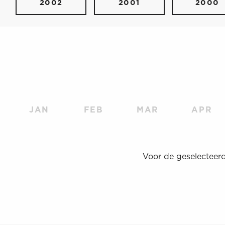
2002
2001
2000
JAN
FEB
MAR
APR
Voor de geselecteer