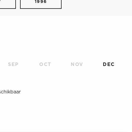
7
1996
SEP
OCT
NOV
DEC
schikbaar