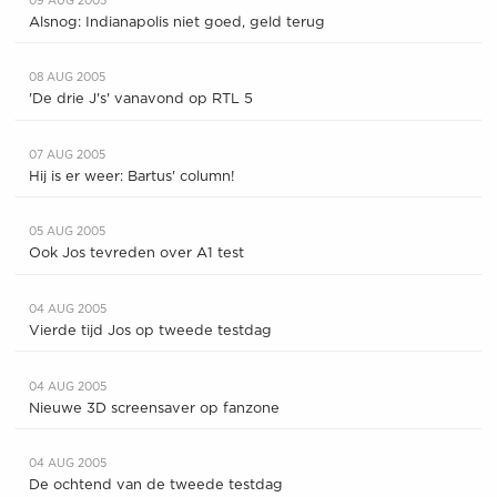
09 AUG 2005
Alsnog: Indianapolis niet goed, geld terug
08 AUG 2005
'De drie J's' vanavond op RTL 5
07 AUG 2005
Hij is er weer: Bartus' column!
05 AUG 2005
Ook Jos tevreden over A1 test
04 AUG 2005
Vierde tijd Jos op tweede testdag
04 AUG 2005
Nieuwe 3D screensaver op fanzone
04 AUG 2005
De ochtend van de tweede testdag