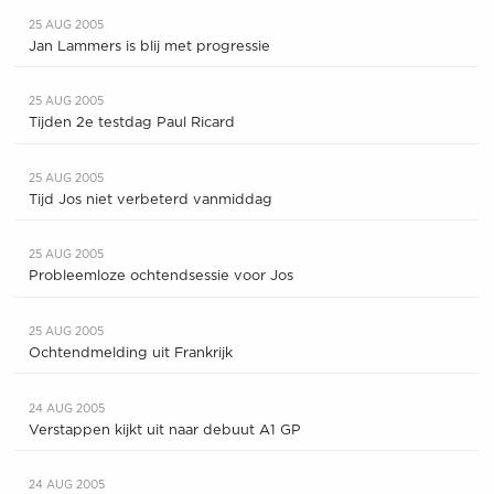
25 AUG 2005
Jan Lammers is blij met progressie
25 AUG 2005
Tijden 2e testdag Paul Ricard
25 AUG 2005
Tijd Jos niet verbeterd vanmiddag
25 AUG 2005
Probleemloze ochtendsessie voor Jos
25 AUG 2005
Ochtendmelding uit Frankrijk
24 AUG 2005
Verstappen kijkt uit naar debuut A1 GP
24 AUG 2005