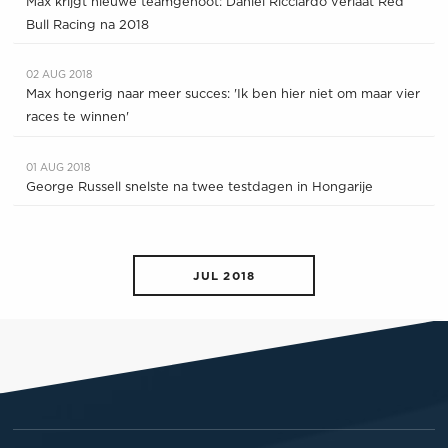
Max krijgt nieuwe teamgenoot: Daniel Ricciardo verlaat Red
Bull Racing na 2018
02 AUG 2018
Max hongerig naar meer succes: 'Ik ben hier niet om maar vier
races te winnen'
01 AUG 2018
George Russell snelste na twee testdagen in Hongarije
JUL 2018