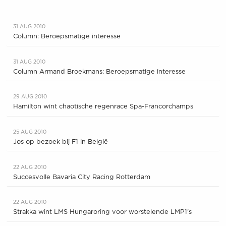
31 AUG 2010
Column: Beroepsmatige interesse
31 AUG 2010
Column Armand Broekmans: Beroepsmatige interesse
29 AUG 2010
Hamilton wint chaotische regenrace Spa-Francorchamps
25 AUG 2010
Jos op bezoek bij F1 in België
22 AUG 2010
Succesvolle Bavaria City Racing Rotterdam
22 AUG 2010
Strakka wint LMS Hungaroring voor worstelende LMP1's