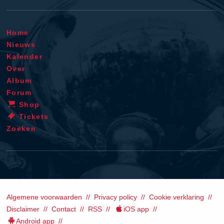
Home
Nieuws
Kalender
Over
Album
Forum
Shop
Tickets
Zoeken
Algemene voorwaarden
Privacy policy
Cookie verklaring
Disclaimer
Contact
RSS
iOS app
Android app