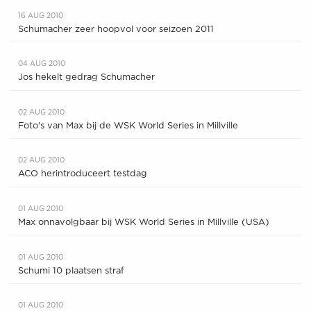
16 AUG 2010
Schumacher zeer hoopvol voor seizoen 2011
04 AUG 2010
Jos hekelt gedrag Schumacher
02 AUG 2010
Foto's van Max bij de WSK World Series in Millville
02 AUG 2010
ACO herintroduceert testdag
01 AUG 2010
Max onnavolgbaar bij WSK World Series in Millville (USA)
01 AUG 2010
Schumi 10 plaatsen straf
01 AUG 2010