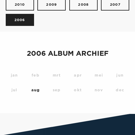
2010
2009
2008
2007
2006
2006 ALBUM ARCHIEF
jan
feb
mrt
apr
mei
jun
jul
aug
sep
okt
nov
dec