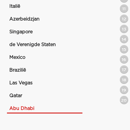
Italië
11
Azerbeidzjan
12
13
Singapore
14
de Verenigde Staten
15
Mexico
16
17
Brazilië
18
Las Vegas
19
Qatar
20
Abu Dhabi