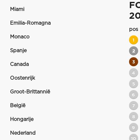
F
Miami
2
Emilia-Romagna
pos
Monaco
1
Spanje
2
3
Canada
4
Oostenrijk
5
Groot-Brittannië
6
België
7
8
Hongarije
9
Nederland
10