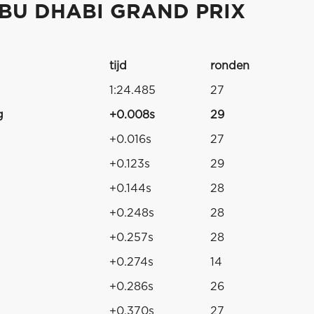
BU DHABI GRAND PRIX
tijd
ronden
1:24.485
27
g
+0.008s
29
+0.016s
27
+0.123s
29
+0.144s
28
+0.248s
28
+0.257s
28
+0.274s
14
+0.286s
26
+0.370s
27