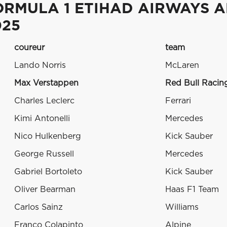
ORMULA 1 ETIHAD AIRWAYS A
025
coureur
team
Lando Norris
McLaren
Max Verstappen
Red Bull Racin
Charles Leclerc
Ferrari
Kimi Antonelli
Mercedes
Nico Hulkenberg
Kick Sauber
George Russell
Mercedes
Gabriel Bortoleto
Kick Sauber
Oliver Bearman
Haas F1 Team
Carlos Sainz
Williams
Franco Colapinto
Alpine