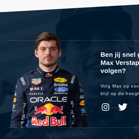
Ben jij sne
Max Verstap
volgen?
Volg Max op soc
blijf op de hoog