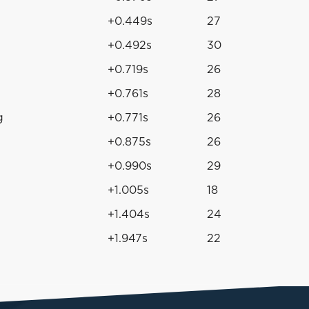
+0.449s
27
+0.492s
30
+0.719s
26
+0.761s
28
g
+0.771s
26
+0.875s
26
+0.990s
29
+1.005s
18
+1.404s
24
+1.947s
22