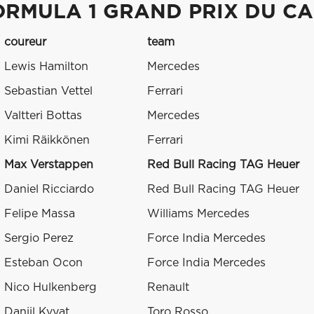
ORMULA 1 GRAND PRIX DU C
coureur
team
Lewis Hamilton
Mercedes
Sebastian Vettel
Ferrari
Valtteri Bottas
Mercedes
Kimi Räikkönen
Ferrari
Max Verstappen
Red Bull Racing TAG Heuer
Daniel Ricciardo
Red Bull Racing TAG Heuer
Felipe Massa
Williams Mercedes
Sergio Perez
Force India Mercedes
Esteban Ocon
Force India Mercedes
Nico Hulkenberg
Renault
Daniil Kvyat
Toro Rosso