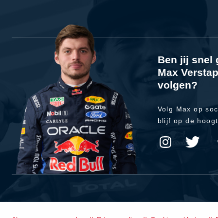
Ben jij sne
Max Verstap
volgen?
Volg Max op soc
blijf op de hoog