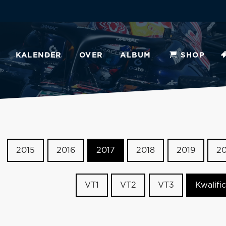
KALENDER
OVER
ALBUM
SHOP
2015
2016
2017
2018
2019
2
VT1
VT2
VT3
Kwalific