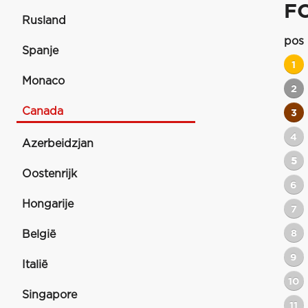
F
Rusland
pos
Spanje
1
Monaco
2
Canada
3
4
Azerbeidzjan
5
Oostenrijk
6
Hongarije
7
8
België
9
Italië
10
Singapore
11