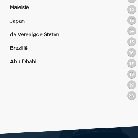
Maleisië
12
13
Japan
14
de Verenigde Staten
15
Brazilië
16
Abu Dhabi
17
18
19
20