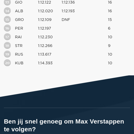
13
GIO
1:12.122
1:12.136
16
14
ALB
1:12.020
1:12.193
16
15
GRO
1:12.109
DNF
15
16
PER
1:12.197
6
17
RAI
1:12.230
10
18
STR
1:12.266
9
19
RUS
1:13.617
10
20
KUB
1:14.393
10
Ben jij snel genoeg om Max Verstappen
te volgen?