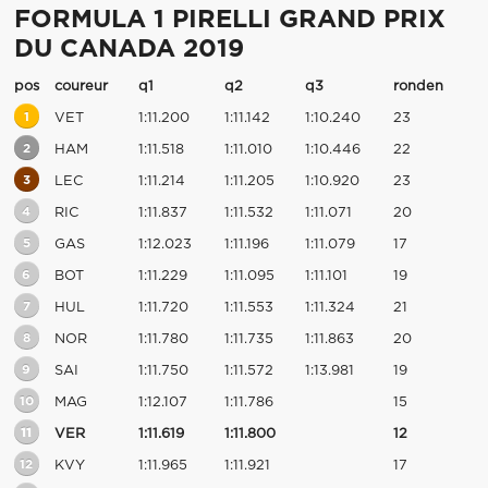
FORMULA 1 PIRELLI GRAND PRIX
DU CANADA 2019
pos
coureur
q1
q2
q3
ronden
1
VET
1:11.200
1:11.142
1:10.240
23
2
HAM
1:11.518
1:11.010
1:10.446
22
3
LEC
1:11.214
1:11.205
1:10.920
23
4
RIC
1:11.837
1:11.532
1:11.071
20
5
GAS
1:12.023
1:11.196
1:11.079
17
6
BOT
1:11.229
1:11.095
1:11.101
19
7
HUL
1:11.720
1:11.553
1:11.324
21
8
NOR
1:11.780
1:11.735
1:11.863
20
9
SAI
1:11.750
1:11.572
1:13.981
19
10
MAG
1:12.107
1:11.786
15
11
VER
1:11.619
1:11.800
12
12
KVY
1:11.965
1:11.921
17