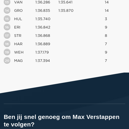
13
VAN
1:36.286
1:35.641
14
14
GRO
1:36.835
1:35.870
14
15
HUL
1:35.740
3
16
ERI
1:36.842
9
17
STR
1:36.868
8
18
HAR
1:36.889
7
19
WEH
1:37.179
9
20
MAG
1:37.394
7
Ben jij snel genoeg om Max Verstappen
te volgen?