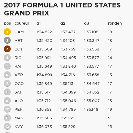
2017 FORMULA 1 UNITED STATES
GRAND PRIX
pos
coureur
q1
q2
q3
ronden
1
HAM
1:34.822
1:33.437
1:33.108
18
2
VET
1:35.420
1:34.103
1:33.347
18
3
BOT
1:35.309
1:33.769
1:33.568
17
4
RIC
1:35.991
1:34.495
1:33.577
14
5
RAI
1:35.649
1:33.840
1:33.577
17
6
VER
1:34.899
1:34.716
1:33.658
13
7
OCO
1:35.849
1:35.113
1:34.647
17
8
SAI
1:35.517
1:34.899
1:34.852
17
9
ALO
1:35.712
1:35.046
1:35.007
15
10
PER
1:36.358
1:34.789
1:35.148
19
11
MAS
1:35.603
1:35.155
9
12
KVY
1:36.073
1:35.529
15