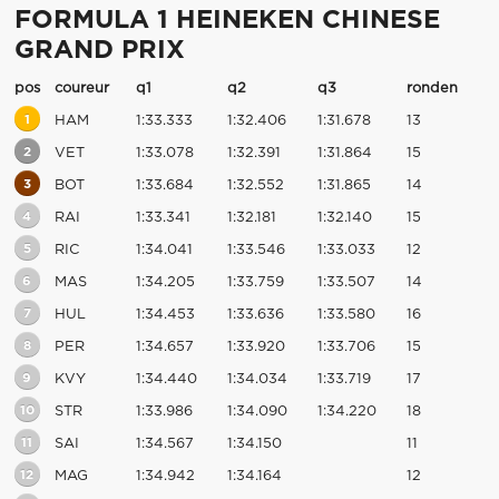
FORMULA 1 HEINEKEN CHINESE
GRAND PRIX
pos
coureur
q1
q2
q3
ronden
1
HAM
1:33.333
1:32.406
1:31.678
13
2
VET
1:33.078
1:32.391
1:31.864
15
3
BOT
1:33.684
1:32.552
1:31.865
14
4
RAI
1:33.341
1:32.181
1:32.140
15
5
RIC
1:34.041
1:33.546
1:33.033
12
6
MAS
1:34.205
1:33.759
1:33.507
14
7
HUL
1:34.453
1:33.636
1:33.580
16
8
PER
1:34.657
1:33.920
1:33.706
15
9
KVY
1:34.440
1:34.034
1:33.719
17
10
STR
1:33.986
1:34.090
1:34.220
18
11
SAI
1:34.567
1:34.150
11
12
MAG
1:34.942
1:34.164
12