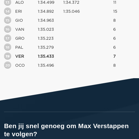
13
ALO
1:34.499
1:34.372
11
14
ERI
1:34.892
1:35.046
15
15
GIO
1:34.963
8
16
VAN
1:35.023
6
17
GRO
1:35.223
6
18
PAL
1:35.279
6
19
VER
1:35.433
7
20
OCO
1:35.496
8
Ben jij snel genoeg om Max Verstappen
te volgen?