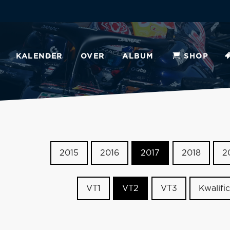
KALENDER
OVER
ALBUM
SHOP
2015
2016
2017
2018
2
VT1
VT2
VT3
Kwalific