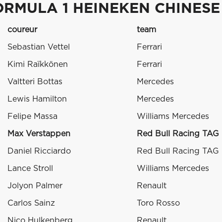
ORMULA 1 HEINEKEN CHINESE
coureur
team
Sebastian Vettel
Ferrari
Kimi Raïkkönen
Ferrari
Valtteri Bottas
Mercedes
Lewis Hamilton
Mercedes
Felipe Massa
Williams Mercedes
Max Verstappen
Red Bull Racing TAG
Daniel Ricciardo
Red Bull Racing TAG
Lance Stroll
Williams Mercedes
Jolyon Palmer
Renault
Carlos Sainz
Toro Rosso
Nico Hulkenberg
Renault