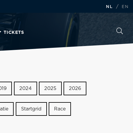
/
NL
EN
TICKETS
019
2024
2025
2026
atie
Startgrid
Race