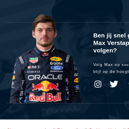
Ben jij sne
Max Verstap
volgen?
Volg Max op soc
blijf op de hoog