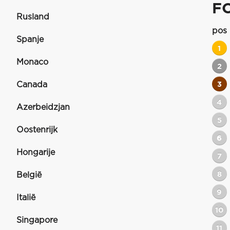
F
Rusland
pos
Spanje
1
Monaco
2
Canada
3
4
Azerbeidzjan
5
Oostenrijk
6
Hongarije
7
8
België
9
Italië
10
Singapore
11