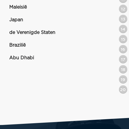
Maleisië
12
13
Japan
14
de Verenigde Staten
15
Brazilië
16
Abu Dhabi
17
18
19
20