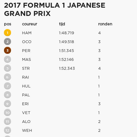
2017 FORMULA 1 JAPANESE
GRAND PRIX
pos
coureur
tijd
ronden
1
HAM
1:48.719
4
2
OCO
1:49.518
3
3
PER
1:51.345
3
4
MAS
1:52.146
3
5
STR
1:52.343
4
6
RAI
1
7
HUL
1
8
PAL
1
9
ERI
3
10
VET
1
11
ALO
2
12
WEH
2