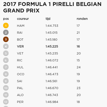
2017 FORMULA 1 PIRELLI BELGIAN
GRAND PRIX
pos
coureur
tijd
ronden
1
HAM
1:44.753
17
2
RAI
1:45.015
21
3
BOT
1:45.180
17
4
VER
1:45.225
16
5
VET
1:45.235
20
6
RIC
1:46.072
15
7
HUL
1:46.441
24
8
OCO
1:46.473
19
9
SAI
1:46.561
19
10
PAL
1:46.670
23
11
ALO
1:46.743
20
12
PER
1:46.984
18