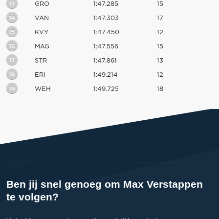
13
GRO
1:47.285
15
14
VAN
1:47.303
17
15
KVY
1:47.450
12
16
MAG
1:47.556
15
17
STR
1:47.861
13
18
ERI
1:49.214
12
19
WEH
1:49.725
18
Ben jij snel genoeg om Max Verstappen
te volgen?