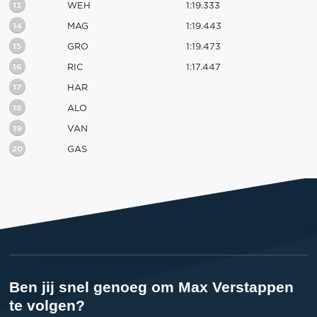
13
WEH
1:19.333
14
MAG
1:19.443
15
GRO
1:19.473
16
RIC
1:17.447
17
HAR
18
ALO
19
VAN
20
GAS
Ben jij snel genoeg om Max Verstappen
te volgen?