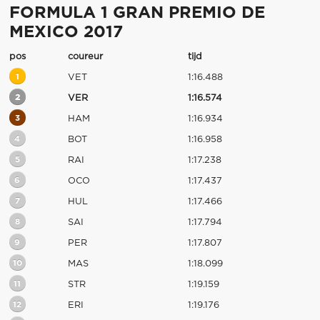
FORMULA 1 GRAN PREMIO DE
MEXICO 2017
pos
coureur
tijd
1
VET
1:16.488
2
VER
1:16.574
3
HAM
1:16.934
4
BOT
1:16.958
5
RAI
1:17.238
6
OCO
1:17.437
7
HUL
1:17.466
8
SAI
1:17.794
9
PER
1:17.807
10
MAS
1:18.099
11
STR
1:19.159
12
ERI
1:19.176