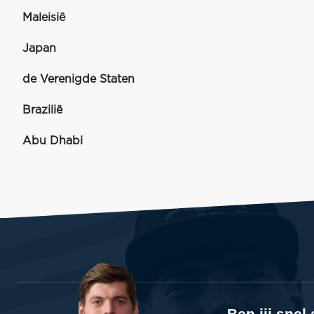
Maleisië
Japan
de Verenigde Staten
Brazilië
Abu Dhabi
Ben jij sne