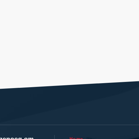
l genoeg om
Home