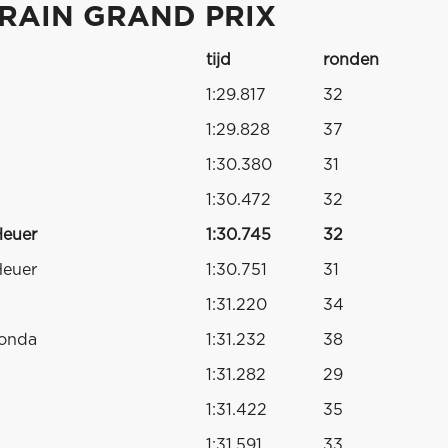
HRAIN GRAND PRIX
tijd
ronden
1:29.817
32
1:29.828
37
1:30.380
31
1:30.472
32
Heuer
1:30.745
32
Heuer
1:30.751
31
1:31.220
34
Honda
1:31.232
38
1:31.282
29
1:31.422
35
1:31.591
33