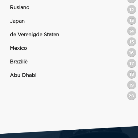
Rusland
12
13
Japan
14
de Verenigde Staten
15
Mexico
16
Brazilië
17
18
Abu Dhabi
19
20