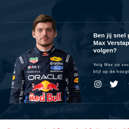
Ben jij sne
Max Verstap
volgen?
Volg Max op soc
blijf op de hoog