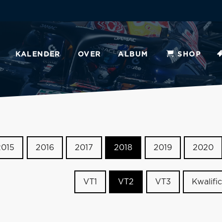
KALENDER
OVER
ALBUM
SHOP
2015
2016
2017
2018
2019
2020
VT1
VT2
VT3
Kwalific