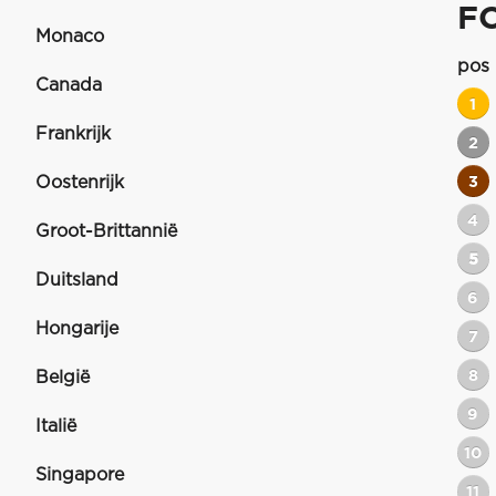
F
Monaco
pos
Canada
1
Frankrijk
2
Oostenrijk
3
4
Groot-Brittannië
5
Duitsland
6
Hongarije
7
8
België
9
Italië
10
Singapore
11