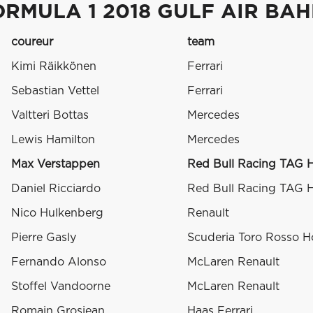
ORMULA 1 2018 GULF AIR BA
coureur
team
Kimi Räikkönen
Ferrari
Sebastian Vettel
Ferrari
Valtteri Bottas
Mercedes
Lewis Hamilton
Mercedes
Max Verstappen
Red Bull Racing TAG 
Daniel Ricciardo
Red Bull Racing TAG 
Nico Hulkenberg
Renault
Pierre Gasly
Scuderia Toro Rosso 
Fernando Alonso
McLaren Renault
Stoffel Vandoorne
McLaren Renault
Romain Grosjean
Haas Ferrari