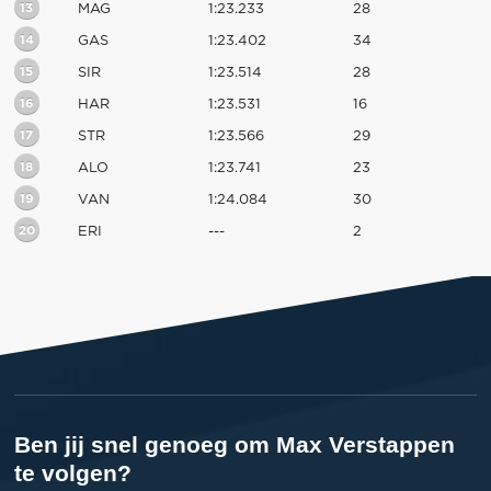
13
MAG
1:23.233
28
14
GAS
1:23.402
34
15
SIR
1:23.514
28
16
HAR
1:23.531
16
17
STR
1:23.566
29
18
ALO
1:23.741
23
19
VAN
1:24.084
30
20
ERI
---
2
Ben jij snel genoeg om Max Verstappen
te volgen?