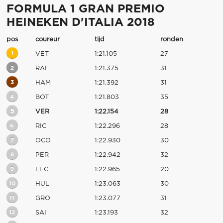
FORMULA 1 GRAN PREMIO
HEINEKEN D'ITALIA 2018
pos
coureur
tijd
ronden
1
VET
1:21.105
27
2
RAI
1:21.375
31
3
HAM
1:21.392
31
4
BOT
1:21.803
35
5
VER
1:22.154
28
6
RIC
1:22.296
28
7
OCO
1:22.930
30
8
PER
1:22.942
32
9
LEC
1:22.965
20
10
HUL
1:23.063
30
11
GRO
1:23.077
31
12
SAI
1:23.193
32