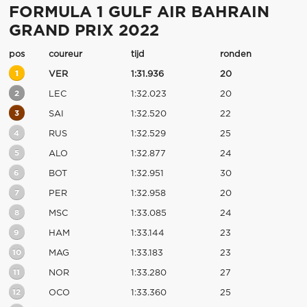
FORMULA 1 GULF AIR BAHRAIN
GRAND PRIX 2022
pos
coureur
tijd
ronden
1
VER
1:31.936
20
2
LEC
1:32.023
20
3
SAI
1:32.520
22
4
RUS
1:32.529
25
5
ALO
1:32.877
24
6
BOT
1:32.951
30
7
PER
1:32.958
20
8
MSC
1:33.085
24
9
HAM
1:33.144
23
10
MAG
1:33.183
23
11
NOR
1:33.280
27
12
OCO
1:33.360
25