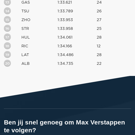
13
GAS
1:33.621
24
14
TSU
1:33.789
26
15
ZHO
1:33.953
27
16
STR
1:33.958
25
17
HUL
1:34.061
28
18
RIC
1:34.166
12
19
LAT
1:34.486
28
20
ALB
1:34.735
22
Ben jij snel genoeg om Max Verstappen
te volgen?