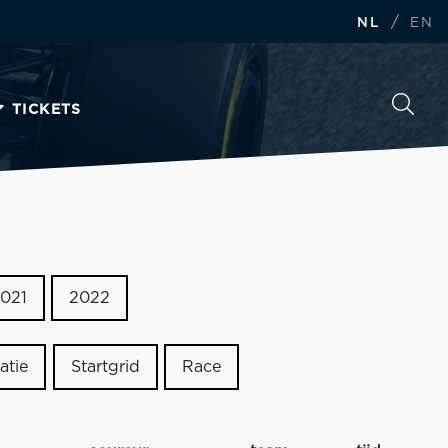
/
NL
EN
TICKETS
021
2022
atie
Startgrid
Race