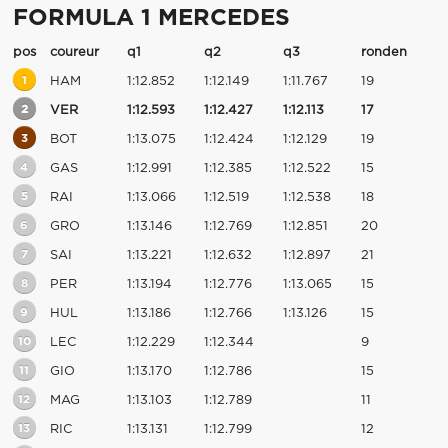
FORMULA 1 MERCEDES
pos
coureur
q1
q2
q3
ronden
1
HAM
1:12.852
1:12.149
1:11.767
19
2
VER
1:12.593
1:12.427
1:12.113
17
3
BOT
1:13.075
1:12.424
1:12.129
19
4
GAS
1:12.991
1:12.385
1:12.522
15
5
RAI
1:13.066
1:12.519
1:12.538
18
6
GRO
1:13.146
1:12.769
1:12.851
20
7
SAI
1:13.221
1:12.632
1:12.897
21
8
PER
1:13.194
1:12.776
1:13.065
15
9
HUL
1:13.186
1:12.766
1:13.126
15
10
LEC
1:12.229
1:12.344
9
11
GIO
1:13.170
1:12.786
15
12
MAG
1:13.103
1:12.789
11
13
RIC
1:13.131
1:12.799
12