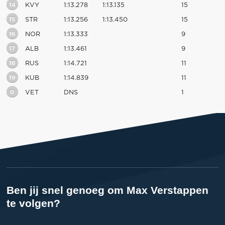
14
KVY
1:13.278
1:13.135
15
15
STR
1:13.256
1:13.450
15
16
NOR
1:13.333
9
17
ALB
1:13.461
9
18
RUS
1:14.721
11
19
KUB
1:14.839
11
0
VET
DNS
1
Ben jij snel genoeg om Max Verstappen
te volgen?