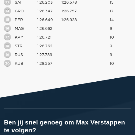
13
SAI
1:26.203
1:26.578
15
14
GRO
1:26.347
1:26.757
17
15
PER
1:26.649
1:26.928
14
16
MAG
1:26.662
9
17
KVY
1:26.721
10
18
STR
1:26.762
9
19
RUS
1:27.789
9
20
KUB
1:28.257
10
Ben jij snel genoeg om Max Verstappen
te volgen?