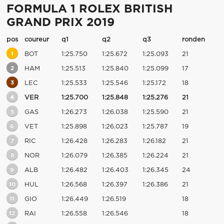
FORMULA 1 ROLEX BRITISH
GRAND PRIX 2019
pos
coureur
q1
q2
q3
ronden
1
BOT
1:25.750
1:25.672
1:25.093
21
2
HAM
1:25.513
1:25.840
1:25.099
17
3
LEC
1:25.533
1:25.546
1:25.172
18
4
VER
1:25.700
1:25.848
1:25.276
21
5
GAS
1:26.273
1:26.038
1:25.590
21
6
VET
1:25.898
1:26.023
1:25.787
19
7
RIC
1:26.428
1:26.283
1:26.182
21
8
NOR
1:26.079
1:26.385
1:26.224
21
9
ALB
1:26.482
1:26.403
1:26.345
24
10
HUL
1:26.568
1:26.397
1:26.386
21
11
GIO
1:26.449
1:26.519
18
12
RAI
1:26.558
1:26.546
18