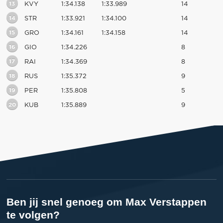
13
KVY
1:34.138
1:33.989
14
14
STR
1:33.921
1:34.100
14
15
GRO
1:34.161
1:34.158
14
16
GIO
1:34.226
8
17
RAI
1:34.369
8
18
RUS
1:35.372
9
19
PER
1:35.808
5
20
KUB
1:35.889
9
Ben jij snel genoeg om Max Verstappen
te volgen?