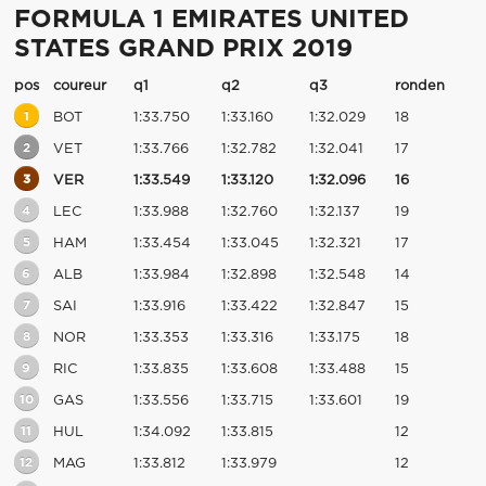
FORMULA 1 EMIRATES UNITED
STATES GRAND PRIX 2019
pos
coureur
q1
q2
q3
ronden
1
BOT
1:33.750
1:33.160
1:32.029
18
2
VET
1:33.766
1:32.782
1:32.041
17
3
VER
1:33.549
1:33.120
1:32.096
16
4
LEC
1:33.988
1:32.760
1:32.137
19
5
HAM
1:33.454
1:33.045
1:32.321
17
6
ALB
1:33.984
1:32.898
1:32.548
14
7
SAI
1:33.916
1:33.422
1:32.847
15
8
NOR
1:33.353
1:33.316
1:33.175
18
9
RIC
1:33.835
1:33.608
1:33.488
15
10
GAS
1:33.556
1:33.715
1:33.601
19
11
HUL
1:34.092
1:33.815
12
12
MAG
1:33.812
1:33.979
12