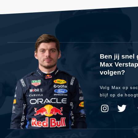
Ben jij sne
Max Verstap
volgen?
Volg Max op soc
blijf op de hoog