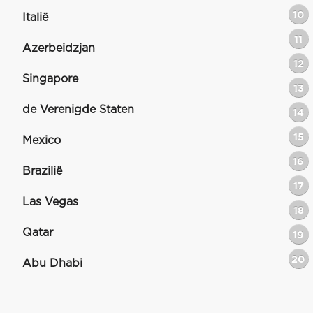
10
Italië
11
Azerbeidzjan
12
Singapore
13
de Verenigde Staten
14
15
Mexico
16
Brazilië
17
Las Vegas
18
Qatar
19
20
Abu Dhabi