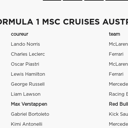
ORMULA 1 MSC CRUISES AUST
coureur
team
Lando Norris
McLaren
Charles Leclerc
Ferrari
Oscar Piastri
McLaren
Lewis Hamilton
Ferrari
George Russell
Mercede
Liam Lawson
Racing B
Max Verstappen
Red Bul
Gabriel Bortoleto
Kick Sa
Kimi Antonelli
Mercede