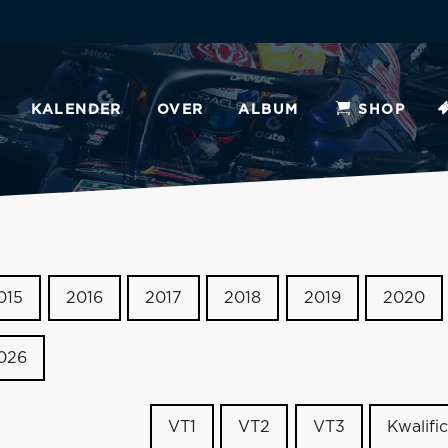
KALENDER
OVER
ALBUM
SHOP
015
2016
2017
2018
2019
2020
026
VT1
VT2
VT3
Kwalific