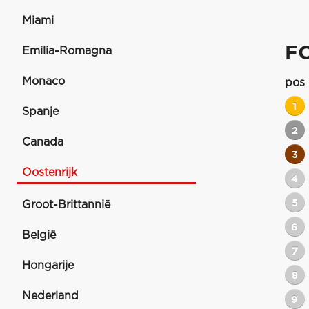
Miami
F
Emilia-Romagna
Monaco
pos
1
Spanje
2
Canada
3
Oostenrijk
4
5
Groot-Brittannië
6
België
7
Hongarije
8
Nederland
9