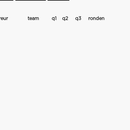
reur
team
q1
q2
q3
ronden