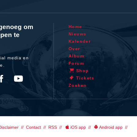
l genoeg om
Home
pen te
Nieuws
Kalender
Over
Album
ial media en
Forum
te.
Shop
Tickets
Zoeken
Disclaimer
Contact
RSS
iOS app
Android app