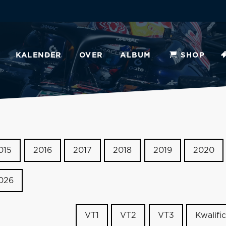
KALENDER
OVER
ALBUM
SHOP
015
2016
2017
2018
2019
2020
026
VT1
VT2
VT3
Kwalific