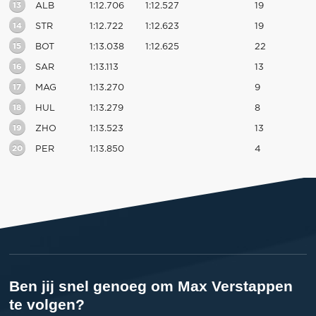
13
ALB
1:12.706
1:12.527
19
14
STR
1:12.722
1:12.623
19
15
BOT
1:13.038
1:12.625
22
16
SAR
1:13.113
13
17
MAG
1:13.270
9
18
HUL
1:13.279
8
19
ZHO
1:13.523
13
20
PER
1:13.850
4
Ben jij snel genoeg om Max Verstappen
te volgen?