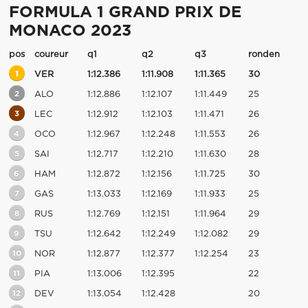
FORMULA 1 GRAND PRIX DE
MONACO 2023
pos
coureur
q1
q2
q3
ronden
1
VER
1:12.386
1:11.908
1:11.365
30
2
ALO
1:12.886
1:12.107
1:11.449
25
3
LEC
1:12.912
1:12.103
1:11.471
26
4
OCO
1:12.967
1:12.248
1:11.553
26
5
SAI
1:12.717
1:12.210
1:11.630
28
6
HAM
1:12.872
1:12.156
1:11.725
30
7
GAS
1:13.033
1:12.169
1:11.933
25
8
RUS
1:12.769
1:12.151
1:11.964
29
9
TSU
1:12.642
1:12.249
1:12.082
29
10
NOR
1:12.877
1:12.377
1:12.254
23
11
PIA
1:13.006
1:12.395
22
12
DEV
1:13.054
1:12.428
20