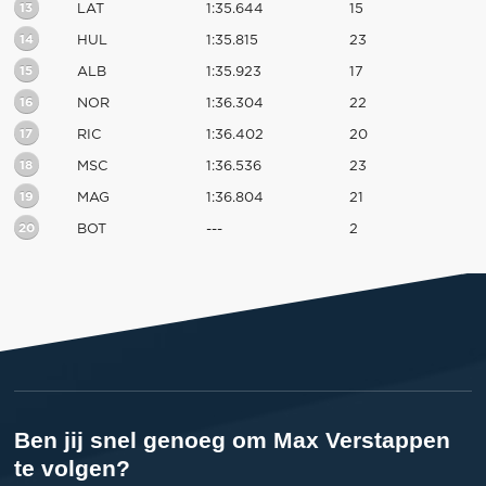
13
LAT
1:35.644
15
14
HUL
1:35.815
23
15
ALB
1:35.923
17
16
NOR
1:36.304
22
17
RIC
1:36.402
20
18
MSC
1:36.536
23
19
MAG
1:36.804
21
20
BOT
---
2
Ben jij snel genoeg om Max Verstappen
te volgen?