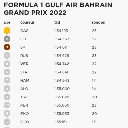
FORMULA 1 GULF AIR BAHRAIN
GRAND PRIX 2022
pos
coureur
tijd
ronden
1
GAS
1:34.193
23
2
LEC
1:34.557
22
3
SAI
1:34.611
23
4
RUS
1:34.629
23
5
VER
1:34.742
22
6
STR
1:34.814
22
7
HAM
1:34.943
17
8
ALO
1:35.000
14
9
TSU
1:35.028
20
10
PER
1:35.050
23
11
ZHO
1:35.053
20
12
OCO
1:35.151
15