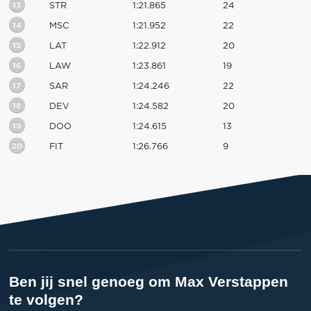
13
STR
1:21.865
24
14
MSC
1:21.952
22
15
LAT
1:22.912
20
16
LAW
1:23.861
19
17
SAR
1:24.246
22
18
DEV
1:24.582
20
19
DOO
1:24.615
13
20
FIT
1:26.766
9
Ben jij snel genoeg om Max Verstappen
te volgen?