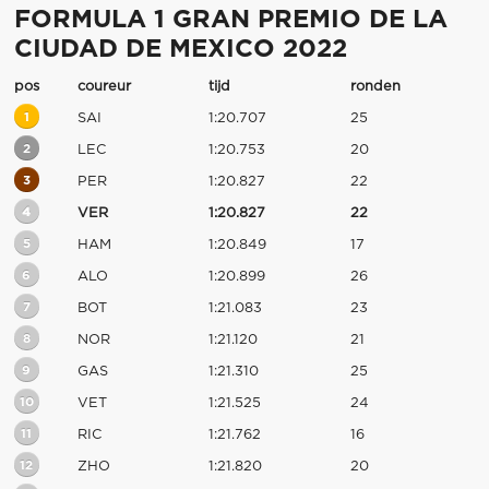
FORMULA 1 GRAN PREMIO DE LA
CIUDAD DE MEXICO 2022
pos
coureur
tijd
ronden
1
SAI
1:20.707
25
2
LEC
1:20.753
20
3
PER
1:20.827
22
4
VER
1:20.827
22
5
HAM
1:20.849
17
6
ALO
1:20.899
26
7
BOT
1:21.083
23
8
NOR
1:21.120
21
9
GAS
1:21.310
25
10
VET
1:21.525
24
11
RIC
1:21.762
16
12
ZHO
1:21.820
20