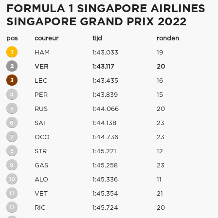
FORMULA 1 SINGAPORE AIRLINES
SINGAPORE GRAND PRIX 2022
pos
coureur
tijd
ronden
1
HAM
1:43.033
19
2
VER
1:43.117
20
3
LEC
1:43.435
16
4
PER
1:43.839
15
5
RUS
1:44.066
20
6
SAI
1:44.138
23
7
OCO
1:44.736
23
8
STR
1:45.221
12
9
GAS
1:45.258
23
10
ALO
1:45.336
11
11
VET
1:45.354
21
12
RIC
1:45.724
20