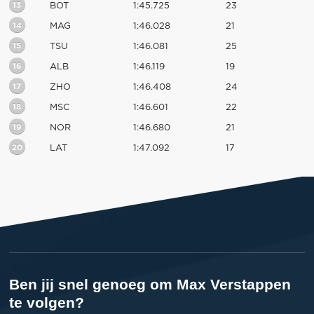
13
BOT
1:45.725
23
14
MAG
1:46.028
21
15
TSU
1:46.081
25
16
ALB
1:46.119
19
17
ZHO
1:46.408
24
18
MSC
1:46.601
22
19
NOR
1:46.680
21
20
LAT
1:47.092
17
Ben jij snel genoeg om Max Verstappen
te volgen?