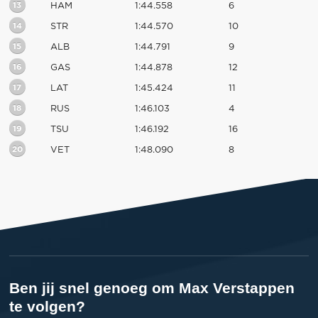
13
HAM
1:44.558
6
14
STR
1:44.570
10
15
ALB
1:44.791
9
16
GAS
1:44.878
12
17
LAT
1:45.424
11
18
RUS
1:46.103
4
19
TSU
1:46.192
16
20
VET
1:48.090
8
Ben jij snel genoeg om Max Verstappen
te volgen?