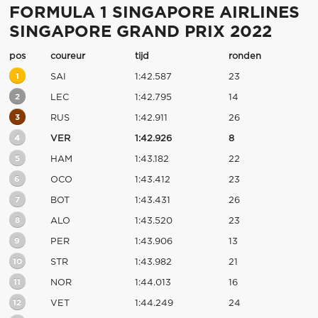
FORMULA 1 SINGAPORE AIRLINES
SINGAPORE GRAND PRIX 2022
pos
coureur
tijd
ronden
1
SAI
1:42.587
23
2
LEC
1:42.795
14
3
RUS
1:42.911
26
4
VER
1:42.926
8
5
HAM
1:43.182
22
6
OCO
1:43.412
23
7
BOT
1:43.431
26
8
ALO
1:43.520
23
9
PER
1:43.906
13
10
STR
1:43.982
21
11
NOR
1:44.013
16
12
VET
1:44.249
24