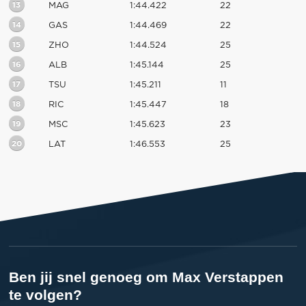
13
MAG
1:44.422
22
14
GAS
1:44.469
22
15
ZHO
1:44.524
25
16
ALB
1:45.144
25
17
TSU
1:45.211
11
18
RIC
1:45.447
18
19
MSC
1:45.623
23
20
LAT
1:46.553
25
Ben jij snel genoeg om Max Verstappen
te volgen?