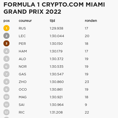
FORMULA 1 CRYPTO.COM MIAMI
GRAND PRIX 2022
pos
coureur
tijd
ronden
1
RUS
1:29.938
17
2
LEC
1:30.044
20
3
PER
1:30.150
18
4
HAM
1:30.179
17
5
ALO
1:30.372
19
6
NOR
1:30.535
19
7
GAS
1:30.547
19
8
ZHO
1:30.860
23
9
OCO
1:30.861
19
10
MAG
1:30.921
18
11
SAI
1:30.964
9
12
RIC
1:31.208
22