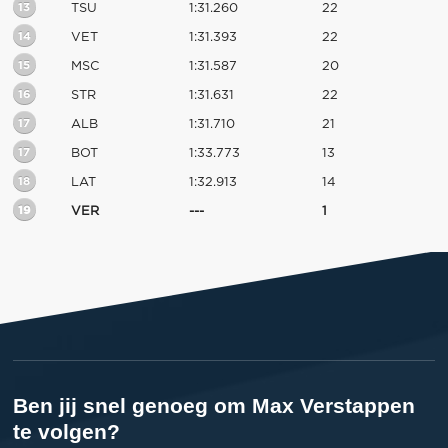
13
TSU
1:31.260
22
14
VET
1:31.393
22
15
MSC
1:31.587
20
16
STR
1:31.631
22
17
ALB
1:31.710
21
17
BOT
1:33.773
13
18
LAT
1:32.913
14
19
VER
---
1
Ben jij snel genoeg om Max Verstappen
te volgen?