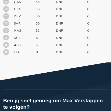
13
GAS
56
DNF
0
14
OCO
56
DNF
0
15
DEV
56
DNF
0
16
SAR
56
DNF
0
17
MAG
52
DNF
0
0
RUS
17
DNF
0
0
ALB
6
DNF
0
0
LEC
0
DNF
0
Ben jij snel genoeg om Max Verstappen
te volgen?