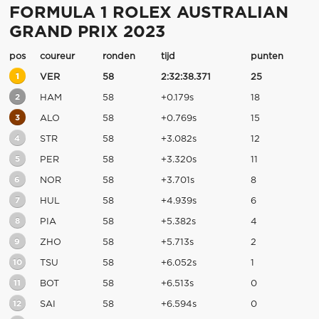
FORMULA 1 ROLEX AUSTRALIAN
GRAND PRIX 2023
pos
coureur
ronden
tijd
punten
1
VER
58
2:32:38.371
25
2
HAM
58
+0.179s
18
3
ALO
58
+0.769s
15
4
STR
58
+3.082s
12
5
PER
58
+3.320s
11
6
NOR
58
+3.701s
8
7
HUL
58
+4.939s
6
8
PIA
58
+5.382s
4
9
ZHO
58
+5.713s
2
10
TSU
58
+6.052s
1
11
BOT
58
+6.513s
0
12
SAI
58
+6.594s
0