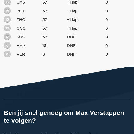
13
GAS
57
+1 lap
0
14
BOT
57
+1 lap
0
15
ZHO
57
+1 lap
0
16
OCO
57
+1 lap
0
17
RUS
56
DNF
0
0
HAM
15
DNF
0
0
VER
3
DNF
0
Ben jij snel genoeg om Max Verstappen
te volgen?