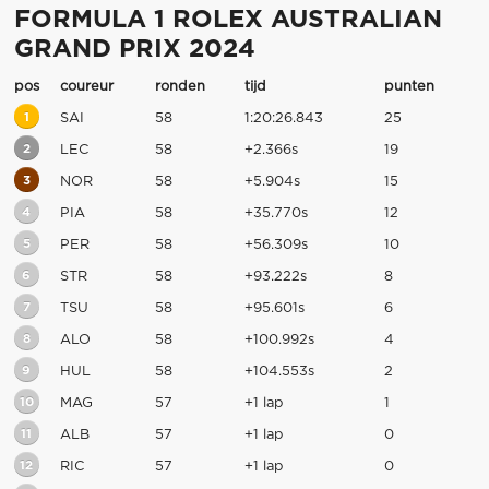
FORMULA 1 ROLEX AUSTRALIAN
GRAND PRIX 2024
pos
coureur
ronden
tijd
punten
1
SAI
58
1:20:26.843
25
2
LEC
58
+2.366s
19
3
NOR
58
+5.904s
15
4
PIA
58
+35.770s
12
5
PER
58
+56.309s
10
6
STR
58
+93.222s
8
7
TSU
58
+95.601s
6
8
ALO
58
+100.992s
4
9
HUL
58
+104.553s
2
10
MAG
57
+1 lap
1
11
ALB
57
+1 lap
0
12
RIC
57
+1 lap
0