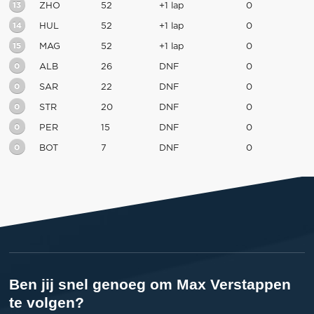
13
ZHO
52
+1 lap
0
14
HUL
52
+1 lap
0
15
MAG
52
+1 lap
0
0
ALB
26
DNF
0
0
SAR
22
DNF
0
0
STR
20
DNF
0
0
PER
15
DNF
0
0
BOT
7
DNF
0
Ben jij snel genoeg om Max Verstappen
te volgen?