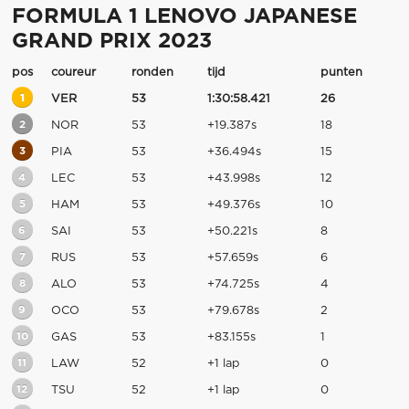
FORMULA 1 LENOVO JAPANESE
GRAND PRIX 2023
pos
coureur
ronden
tijd
punten
1
VER
53
1:30:58.421
26
2
NOR
53
+19.387s
18
3
PIA
53
+36.494s
15
4
LEC
53
+43.998s
12
5
HAM
53
+49.376s
10
6
SAI
53
+50.221s
8
7
RUS
53
+57.659s
6
8
ALO
53
+74.725s
4
9
OCO
53
+79.678s
2
10
GAS
53
+83.155s
1
11
LAW
52
+1 lap
0
12
TSU
52
+1 lap
0