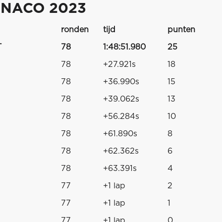
ONACO 2023
ronden
tijd
punten
T
78
1:48:51.980
25
78
+27.921s
18
78
+36.990s
15
78
+39.062s
13
78
+56.284s
10
78
+61.890s
8
78
+62.362s
6
78
+63.391s
4
77
+1 lap
2
77
+1 lap
1
77
+1 lap
0