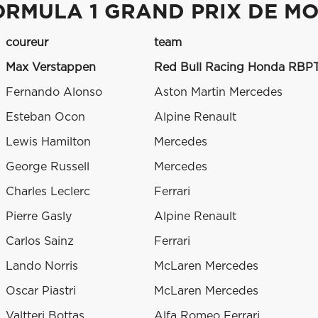
ORMULA 1 GRAND PRIX DE M
coureur
team
Max Verstappen
Red Bull Racing Honda RBP
Fernando Alonso
Aston Martin Mercedes
Esteban Ocon
Alpine Renault
Lewis Hamilton
Mercedes
George Russell
Mercedes
Charles Leclerc
Ferrari
Pierre Gasly
Alpine Renault
Carlos Sainz
Ferrari
Lando Norris
McLaren Mercedes
Oscar Piastri
McLaren Mercedes
Valtteri Bottas
Alfa Romeo Ferrari