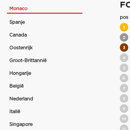
F
Monaco
pos
Spanje
1
Canada
2
Oostenrijk
3
4
Groot-Brittannië
5
Hongarije
6
België
7
8
Nederland
9
Italië
10
Singapore
11