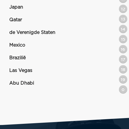
Japan
12
13
Qatar
14
de Verenigde Staten
15
Mexico
16
Brazilië
17
18
Las Vegas
19
Abu Dhabi
0