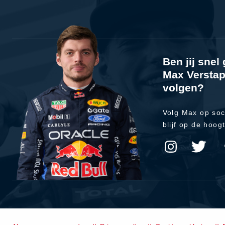
Ben jij sne
Max Verstap
volgen?
Volg Max op soc
blijf op de hoog