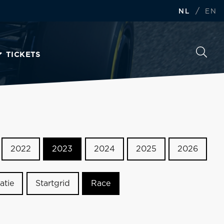
/
NL
EN
TICKETS
2022
2023
2024
2025
2026
atie
Startgrid
Race